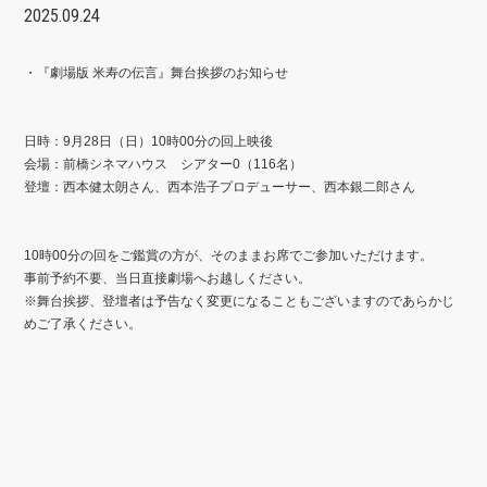
2025.09.24
・『劇場版 米寿の伝言』舞台挨拶のお知らせ
日時：9月28日（日）10時00分の回上映後
会場：前橋シネマハウス シアター0（116名）
登壇：西本健太朗さん、西本浩子プロデューサー、西本銀二郎さん
10時00分の回をご鑑賞の方が、そのままお席でご参加いただけます。
事前予約不要、当日直接劇場へお越しください。
※
舞台挨拶、登壇者は予告なく変更になることもございますのであらかじ
めご了承ください。