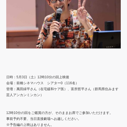
日時：5月3日（土）12時10分の回上映後
会場：前橋シネマハウス シアター0（116名）
登壇：萬田緑平さん（在宅緩和ケア医）、富所哲平さん（群馬県住みます
芸人アンカンミンカン）
12時10分の回をご鑑賞の方が、そのままお席でご参加いただけます。
事前予約不要、当日直接劇場へお越しください。
※
予告編の上映はありません。