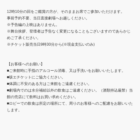
12時10分の回をご鑑賞の方が、そのままお席でご参加いただけます。
事前予約不要、当日直接劇場へお越しください。
※
予告編の上映はありません。
※
舞台挨拶、登壇者は予告なく変更になることもございますのであらかじ
めご了承ください。
※チケット販売当日9時30分から(※現金支払いのみ)
【お客様へのお願い】
■ご来館時に手指のアルコール消毒、又は手洗いをお願いいたします。
■咳エチケットにご協力ください。
■体調に不安のある方はご来館をご遠慮ください。
■劇場内でのは水分補給以外の飲食はご遠慮ください。（酒類持込厳禁）当
館の売店にて飲料はお買い求めください。
■ロビーでの飲食は所定の場所にて、周りのお客様へのご配慮をお願いいた
します。