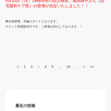
4月20日（日）19時00分の回上映前、萬田緑平さん（在
宅緩和ケア医）の登壇が決定いたしました！！
舞台挨拶後、本編スタートとなります。
チケット絶賛販売中です。ご来場お待ちしております。！
<
1
2
3
4
5
...
10
...
>
>>
最近の投稿