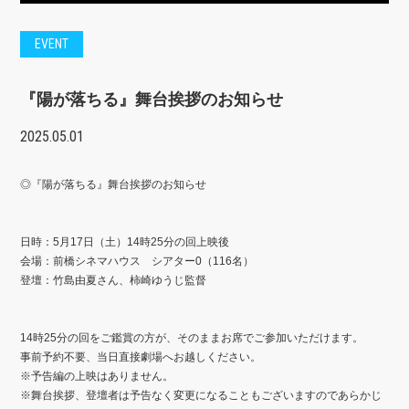
EVENT
『陽が落ちる』舞台挨拶のお知らせ
2025.05.01
◎『陽が落ちる』舞台挨拶のお知らせ
日時：5月17日（土）14時25分の回上映後
会場：前橋シネマハウス シアター0（116名）
登壇：竹島由夏さん、柿崎ゆうじ監督
14時25分の回をご鑑賞の方が、そのままお席でご参加いただけます。
事前予約不要、当日直接劇場へお越しください。
※
予告編の上映はありません。
※
舞台挨拶、登壇者は予告なく変更になることもございますのであらかじ