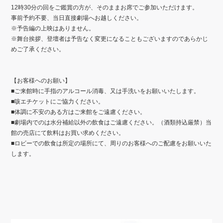
12時30分の回をご鑑賞の方が、そのままお席でご参加いただけます。
事前予約不要、当日直接劇場へお越しください。
※
予告編の上映はありません。
※
舞台挨拶、登壇者は予告なく変更になることもございますのであらかじ
めご了承ください。
【お客様へのお願い】
■ご来館時に手指のアルコール消毒、又は手洗いをお願いいたします。
■咳エチケットにご協力ください。
■体調に不安のある方はご来館をご遠慮ください。
■劇場内でのは水分補給以外の飲食はご遠慮ください。（酒類持込厳禁）当
館の売店にて飲料はお買い求めください。
■ロビーでの飲食は所定の場所にて、周りのお客様へのご配慮をお願いいた
します。