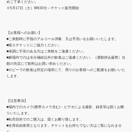
めご了承ください。
※5月17日（土）9時30分～チケット販売開始
【お客様へのお願い】
■ご来館時に手指のアルコール消毒、又は手洗いをお願いいたします。
■咳エチケットにご協力ください。
■体調に不安のある方はご来館をご遠慮ください。
■劇場内でのは水分補給以外の飲食はご遠慮ください。（酒類持込厳禁）当
館の売店にて飲料はお買い求めください。
■ロビーでの飲食は所定の場所にて、周りのお客様へのご配慮をお願いいた
します。
【注意事項】
■場内でのカメラ(携帯カメラ含む)・ビデオによる撮影、録音等は固くお断
りいたします。
■転売目的でのご購入は、固くお断り致します。
■全席自由座席となります。チケットをお持ちでない方はご覧になれませ
ん。