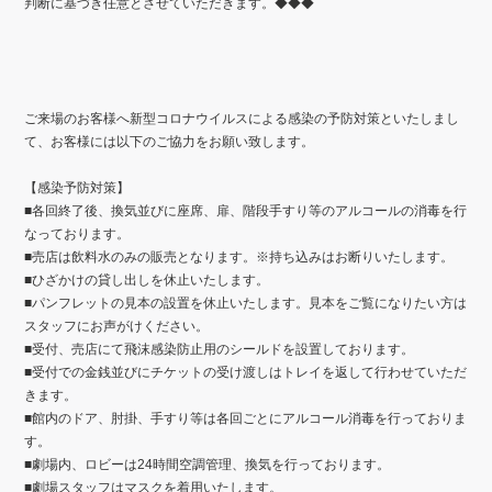
判断に基づき任意とさせていただきます。◆◆◆
ご来場のお客様へ新型コロナウイルスによる感染の予防対策といたしまし
て、お客様には以下のご協力をお願い致します。
【感染予防対策】
■
各回終了後、換気並びに座席、扉、階段手すり等のアルコールの消毒を行
なっております。
■
売店は飲料水のみの販売となります。※持ち込みはお断りいたします。
■
ひざかけの貸し出しを休止いたします。
■
パンフレットの見本の設置を休止いたします。見本をご覧になりたい方は
スタッフにお声がけください。
■
受付、売店にて飛沫感染防止用のシールドを設置しております。
■
受付での金銭並びにチケットの受け渡しはトレイを返して行わせていただ
きます。
■
館内のドア、肘掛、手すり等は各回ごとにアルコール消毒を行っておりま
す。
■
劇場内、ロビーは
24
時間空調管理、換気を行っております。
■
劇場スタッフはマスクを着用いたします。