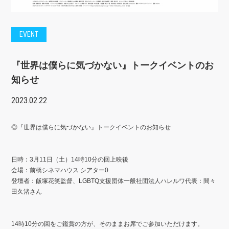
EVENT
『世界は僕らに気づかない』トークイベントのお
知らせ
2023.02.22
◎『世界は僕らに気づかない』トークイベントのお知らせ
日時：3
月11
日（土）
14
時10
分の回上映後
会場：前橋シネマハウス
シアター
0
登壇者：飯塚花笑監督、LGBTQ支援団体一般社団法人ハレルワ代表：間々
田久渚さん
14
時10
分の回をご鑑賞の方が、そのままお席でご参加いただけます。