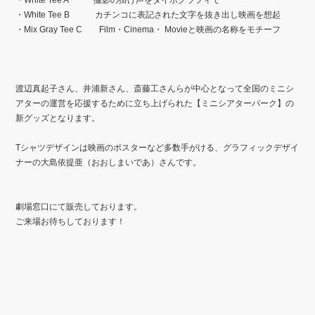
・White Tee A 撮影の掛け声をタイポグラフィで
・White Tee B カチンコに表記された文字を抜き出し映画を想起
・Mix Gray Tee C Film・Cinema・ Movieと映画の名称をモチーフ
渡辺真起子さん、井浦新さん、斎藤工さんらが中心となって全国のミニシ
アターの運営を応援するために立ち上げられた【ミニシアターパーク】の
新グッズとなります。
Tシャツデザインは映画のポスターなど多数手がける、グラフィックデザイ
ナーの大島依提亜（おおしまいであ）さんです。
劇場窓口にて販売しております。
ご来場お待ちしております！