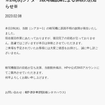
※2/8(水)シアター1映写機故障による休映のお知
らせ※
2023.02.08
本日2/8(水)、当館［シアター1］の映写機に原因不明の故障が発生いたし
ました。
現在復旧作業にあたっておりますが、復旧完了の目処が立っておりませ
ん。急遽ではございますが本日は休映とさせていただきます。
ご来場を予定されていたお客様には大変ご迷惑をお掛けし、誠に申し訳ご
ざいません。
映写機復旧の目処が立ち次第、当館館外掲示、HPや公式SNSアカウントに
てご案内させていただきます。
何卒よろしくお願い申し上げます。
お問い合わせ：
027-212-9127(
前橋シネマハウス)