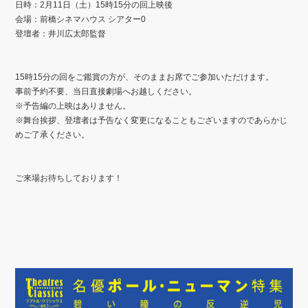
日時：2
月11
日（土）
15
時15
分の回上映後
会場：前橋シネマハウス
シアター
0
登壇者：井川広太郎監督
15
時15
分の回をご鑑賞の方が、そのままお席でご参加いただけます。
事前予約不要、当日直接劇場へお越しください。
※
予告編の上映はありません。
※
舞台挨拶、登壇者は予告なく変更になることもございますのであらかじ
めご了承ください。
ご来場お待ちしております！