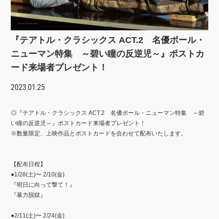
『テアトル・クラシックス ACT.2 名優ポール・
ニューマン特集 ～碧い瞳の反逆児～』ポストカ
ード来場者プレゼント！
2023.01.25
◎『テアトル・クラシックス ACT.2 名優ポール・ニューマン特集 ～碧
い瞳の反逆児～』ポストカード来場者プレゼント！
※数量限定、上映作品とポストカードを合わせて配布いたします。
【配布日程】
●1/28(土)〜 2/10(金)
『明日に向って撃て！』
『暴力脱獄』
●2/11(土)〜 2/24(金)