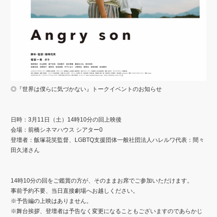
◎『世界は僕らに気づかない』トークイベントのお知らせ
日時：3
月11
日（土）
14
時10
分の回上映後
会場：前橋シネマハウス
シアター
0
登壇者：飯塚花笑監督、LGBTQ支援団体一般社団法人ハレルワ代表：間々
田久渚さん
14
時10
分の回をご鑑賞の方が、そのままお席でご参加いただけます。
事前予約不要、当日直接劇場へお越しください。
※
予告編の上映はありません。
※
舞台挨拶、登壇者は予告なく変更になることもございますのであらかじ