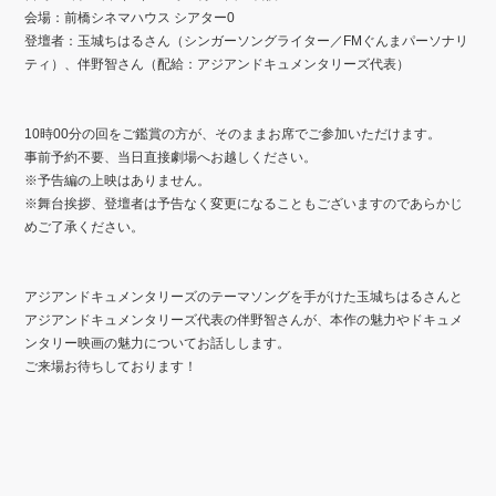
会場：前橋シネマハウス
シアター
0
登壇者：玉城ちはるさん（シンガーソングライター／FMぐんまパーソナリ
ティ）、伴野智さん（配給：アジアンドキュメンタリーズ代表）
10
時00
分の回をご鑑賞の方が、そのままお席でご参加いただけます。
事前予約不要、当日直接劇場へお越しください。
※
予告編の上映はありません。
※
舞台挨拶、登壇者は予告なく変更になることもございますのであらかじ
めご了承ください。
アジアンドキュメンタリーズのテーマソングを手がけた玉城ちはるさんと
アジアンドキュメンタリーズ代表の伴野智さんが、本作の魅力やドキュメ
ンタリー映画の魅力についてお話しします。
ご来場お待ちしております！