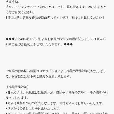
きますね。
温かいドリンクやスープを飲むとほっとして落ち着きます。みなさまもど
うぞご自愛ください。
3月の上映も素敵な作品が目白押しです！ぜひ、劇場にお越しください！
◆◆◆2023年3月13日(月)よりお客様のマスク着用に関しましては個人の
判断に基づき任意とさせていただきます。◆◆◆
ご来場のお客様へ新型コロナウイルスによる感染の予防対策といたしまし
て、お客様には以下のご協力をお願い致します。
【感染予防対策】
■
各回終了後、換気並びに座席、扉、階段手すり等のアルコールの消毒を行
なっております。
■
売店は飲料水のみの販売となります。※持ち込みはお断りいたします。
■
ひざかけの貸し出しを休止いたします。
■
パンフレットの見本の設置を休止いたします。見本をご覧になりたい方は